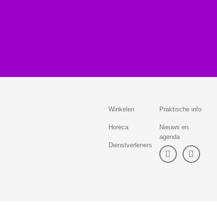
Winkelen
Praktische info
Horeca
Nieuws en
agenda
Dienstverleners